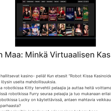
n Maa: Minkä Virtuaalisen Kas
allitsevat kasino- peliä! Kun etsesit “Robot Kissa Kasinoi
löysin useita mahdollisuuksia.
 robotkissa Kitty tervehtii pelaajia ja auttaa heitä voitta
ssä robotkissa Furry seuraa pelaajia ja tuo mukanaan erilais
botkissa Lucky on käytettävissä, antaen mahtavia veikkauksia
a parhaasta?