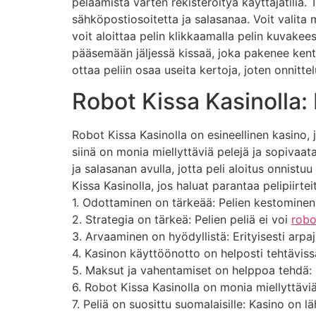
pelaamista varten rekisteröityä käyttäjätiliä.
sähköpostiosoitetta ja salasanaa. Voit valita 
voit aloittaa pelin klikkaamalla pelin kuvake
pääsemään jäljessä kissaä, joka pakenee kentäl
ottaa peliin osaa useita kertoja, joten onnitte
Robot Kissa Kasinolla: 
Robot Kissa Kasinolla on esineellinen kasino,
siinä on monia miellyttäviä pelejä ja sopivaat
ja salasanan avulla, jotta peli aloitus onnis
Kissa Kasinolla, jos haluat parantaa pelipiirte
1. Odottaminen on tärkeää: Pelien kestominen 
2. Strategia on tärkeä: Pelien peliä ei voi
robo
3. Arvaaminen on hyödyllistä: Erityisesti arp
4. Kasinon käyttöönotto on helposti tehtävissä
5. Maksut ja vahentamiset on helppoa tehdä
6. Robot Kissa Kasinolla on monia miellyttäviä 
7. Peliä on suosittu suomalaisille: Kasino on l