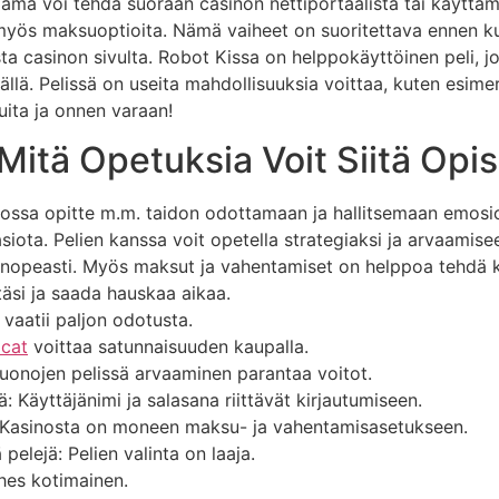
 Tämä voi tehdä suoraan casinon nettiportaalista tai käyttämä
myös maksuoptioita. Nämä vaiheet on suoritettava ennen kuin 
esta casinon sivulta. Robot Kissa on helppokäyttöinen peli, 
lä. Pelissä on useita mahdollisuuksia voittaa, kuten esimerki
luita ja onnen varaan!
Mitä Opetuksia Voit Siitä Opis
 jossa opitte m.m. taidon odottamaan ja hallitsemaan emosio
asiota. Pelien kanssa voit opetella strategiaksi ja arvaamis
tuu nopeasti. Myös maksut ja vahentamiset on helppoa tehdä k
itäsi ja saada hauskaa aikaa.
vaatii paljon odotusta.
cat
voittaa satunnaisuuden kaupalla.
ajuonojen pelissä arvaaminen parantaa voitot.
: Käyttäjänimi ja salasana riittävät kirjautumiseen.
: Kasinosta on moneen maksu- ja vahentamisasetukseen.
pelejä: Pelien valinta on laaja.
ähes kotimainen.