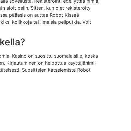
llä sovellusta. Rekisteröinti edellyttää nimiä,
aloit pelin. Sitten, kun olet rekisteröity,
jossa pääasis on auttaa Robot Kissaä
ksi kolikkoja tai ilmaisia peliputkia. Voit
kella?
mia. Kasino on suosittu suomalaisille, koska
een. Kirjautuminen on helpottua käyttäjänimi-
äteisesti. Suosittelen katselemista Robot