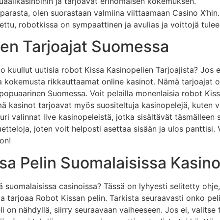
rtuaalikasinoihin ja tarjoavat erinomaisen kokemuksen.
parasta, olen suorastaan valmiina viittaamaan Casino X’hin.
eutettu, robotkissa on sympaattinen ja avulias ja voittojä tule
ien Tarjoajat Suomessa
uullut uutisia robot Kissa Kasinopelien Tarjoajista? Jos et
kokemusta rikkauttaamat online kasinot. Nämä tarjoajat ova
 popuaarinen Suomessa. Voit pelailla monenlaisia robot Kiss
mä kasinot tarjoavat myös suositeltuja kasinopelejä, kuten vi
ri valinnat live kasinopeleistä, jotka sisältävät täsmällee
tteloja, joten voit helposti asettaa sisään ja ulos panttisi.
oon!
sa Pelin Suomalaisissa Kasin
 suomalaisissa casinoissa? Tässä on lyhyesti selitetty ohje
oka tarjoaa Robot Kissan pelin. Tarkista seuraavasti onko peli
li on nähdyllä, siirry seuraavaan vaiheeseen. Jos ei, valitse