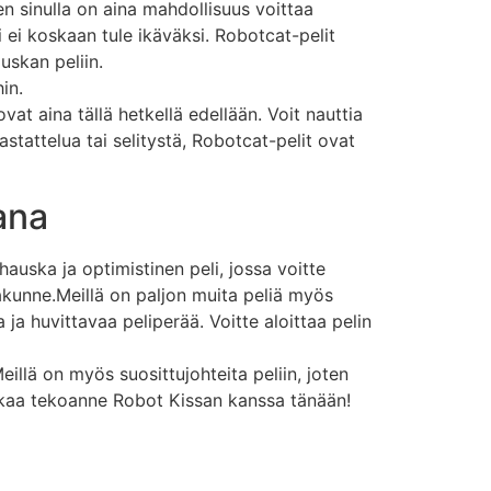
en sinulla on aina mahdollisuus voittaa
ei koskaan tule ikäväksi. Robotcat-pelit
uskan peliin.
in.
t aina tällä hetkellä edellään. Voit nauttia
stattelua tai selitystä, Robotcat-pelit ovat
ana
auska ja optimistinen peli, jossa voitte
akunne.Meillä on paljon muita peliä myös
ja huvittavaa peliperää. Voitte aloittaa pelin
illä on myös suosittujohteita peliin, joten
takaa tekoanne Robot Kissan kanssa tänään!