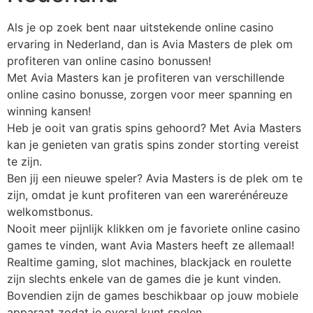
Als je op zoek bent naar uitstekende online casino
ervaring in Nederland, dan is Avia Masters de plek om
profiteren van online casino bonussen!
Met Avia Masters kan je profiteren van verschillende
online casino bonusse, zorgen voor meer spanning en
winning kansen!
Heb je ooit van gratis spins gehoord? Met Avia Masters
kan je genieten van gratis spins zonder storting vereist
te zijn.
Ben jij een nieuwe speler? Avia Masters is de plek om te
zijn, omdat je kunt profiteren van een wareгénéreuze
welkomstbonus.
Nooit meer pijnlijk klikken om je favoriete online casino
games te vinden, want Avia Masters heeft ze allemaal!
Realtime gaming, slot machines, blackjack en roulette
zijn slechts enkele van de games die je kunt vinden.
Bovendien zijn de games beschikbaar op jouw mobiele
apparaat zodat je overal kunt spelen.