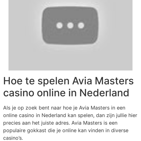
Hoe te spelen Avia Masters
casino online in Nederland
Als je op zoek bent naar hoe je Avia Masters in een
online casino in Nederland kan spelen, dan zijn jullie hier
precies aan het juiste adres. Avia Masters is een
populaire gokkast die je online kan vinden in diverse
casino’s.