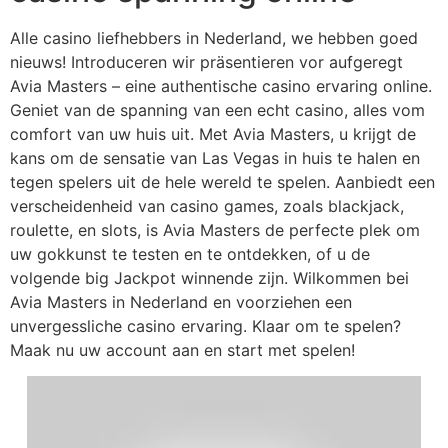
Alle casino liefhebbers in Nederland, we hebben goed
nieuws! Introduceren wir präsentieren vor aufgeregt
Avia Masters – eine authentische casino ervaring online.
Geniet van de spanning van een echt casino, alles vom
comfort van uw huis uit. Met Avia Masters, u krijgt de
kans om de sensatie van Las Vegas in huis te halen en
tegen spelers uit de hele wereld te spelen. Aanbiedt een
verscheidenheid van casino games, zoals blackjack,
roulette, en slots, is Avia Masters de perfecte plek om
uw gokkunst te testen en te ontdekken, of u de
volgende big Jackpot winnende zijn. Wilkommen bei
Avia Masters in Nederland en voorziehen een
unvergessliche casino ervaring. Klaar om te spelen?
Maak nu uw account aan en start met spelen!