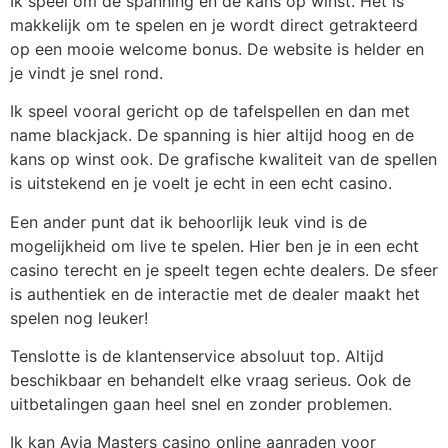
Ik speel om de spanning en de kans op winst. Het is
makkelijk om te spelen en je wordt direct getrakteerd
op een mooie welcome bonus. De website is helder en
je vindt je snel rond.
Ik speel vooral gericht op de tafelspellen en dan met
name blackjack. De spanning is hier altijd hoog en de
kans op winst ook. De grafische kwaliteit van de spellen
is uitstekend en je voelt je echt in een echt casino.
Een ander punt dat ik behoorlijk leuk vind is de
mogelijkheid om live te spelen. Hier ben je in een echt
casino terecht en je speelt tegen echte dealers. De sfeer
is authentiek en de interactie met de dealer maakt het
spelen nog leuker!
Tenslotte is de klantenservice absoluut top. Altijd
beschikbaar en behandelt elke vraag serieus. Ook de
uitbetalingen gaan heel snel en zonder problemen.
Ik kan Avia Masters casino online aanraden voor