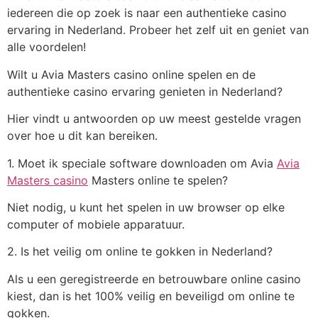
iedereen die op zoek is naar een authentieke casino
ervaring in Nederland. Probeer het zelf uit en geniet van
alle voordelen!
Wilt u Avia Masters casino online spelen en de
authentieke casino ervaring genieten in Nederland?
Hier vindt u antwoorden op uw meest gestelde vragen
over hoe u dit kan bereiken.
1. Moet ik speciale software downloaden om Avia
Avia
Masters casino
Masters online te spelen?
Niet nodig, u kunt het spelen in uw browser op elke
computer of mobiele apparatuur.
2. Is het veilig om online te gokken in Nederland?
Als u een geregistreerde en betrouwbare online casino
kiest, dan is het 100% veilig en beveiligd om online te
gokken.