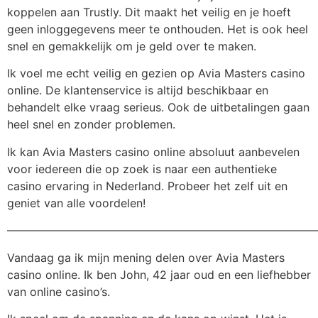
koppelen aan Trustly. Dit maakt het veilig en je hoeft
geen inloggegevens meer te onthouden. Het is ook heel
snel en gemakkelijk om je geld over te maken.
Ik voel me echt veilig en gezien op Avia Masters casino
online. De klantenservice is altijd beschikbaar en
behandelt elke vraag serieus. Ook de uitbetalingen gaan
heel snel en zonder problemen.
Ik kan Avia Masters casino online absoluut aanbevelen
voor iedereen die op zoek is naar een authentieke
casino ervaring in Nederland. Probeer het zelf uit en
geniet van alle voordelen!
———————————————————————————
Vandaag ga ik mijn mening delen over Avia Masters
casino online. Ik ben John, 42 jaar oud en een liefhebber
van online casino’s.