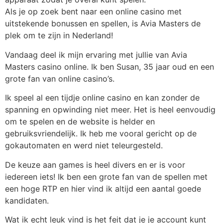
Als je op zoek bent naar een online casino met
uitstekende bonussen en spellen, is Avia Masters de
plek om te zijn in Nederland!
Vandaag deel ik mijn ervaring met jullie van Avia
Masters casino online. Ik ben Susan, 35 jaar oud en een
grote fan van online casino’s.
Ik speel al een tijdje online casino en kan zonder de
spanning en opwinding niet meer. Het is heel eenvoudig
om te spelen en de website is helder en
gebruiksvriendelijk. Ik heb me vooral gericht op de
gokautomaten en werd niet teleurgesteld.
De keuze aan games is heel divers en er is voor
iedereen iets! Ik ben een grote fan van de spellen met
een hoge RTP en hier vind ik altijd een aantal goede
kandidaten.
Wat ik echt leuk vind is het feit dat je je account kunt