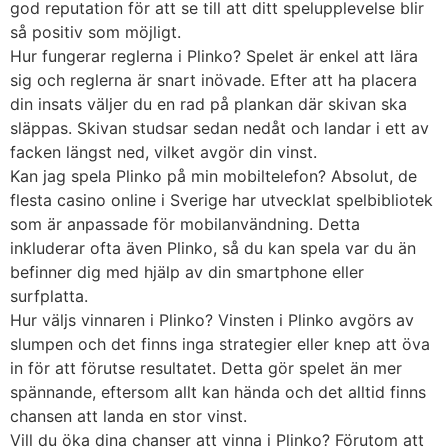
god reputation för att se till att ditt spelupplevelse blir
så positiv som möjligt.
Hur fungerar reglerna i Plinko? Spelet är enkel att lära
sig och reglerna är snart inövade. Efter att ha placera
din insats väljer du en rad på plankan där skivan ska
släppas. Skivan studsar sedan nedåt och landar i ett av
facken längst ned, vilket avgör din vinst.
Kan jag spela Plinko på min mobiltelefon? Absolut, de
flesta casino online i Sverige har utvecklat spelbibliotek
som är anpassade för mobilanvändning. Detta
inkluderar ofta även Plinko, så du kan spela var du än
befinner dig med hjälp av din smartphone eller
surfplatta.
Hur väljs vinnaren i Plinko? Vinsten i Plinko avgörs av
slumpen och det finns inga strategier eller knep att öva
in för att förutse resultatet. Detta gör spelet än mer
spännande, eftersom allt kan hända och det alltid finns
chansen att landa en stor vinst.
Vill du öka dina chanser att vinna i Plinko? Förutom att