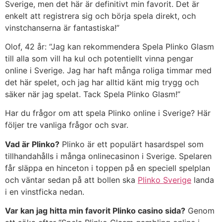
Sverige, men det här är definitivt min favorit. Det är
enkelt att registrera sig och börja spela direkt, och
vinstchanserna är fantastiska!”
Olof, 42 år: “Jag kan rekommendera Spela Plinko Glasm
till alla som vill ha kul och potentiellt vinna pengar
online i Sverige. Jag har haft många roliga timmar med
det här spelet, och jag har alltid känt mig trygg och
säker när jag spelat. Tack Spela Plinko Glasm!”
Har du frågor om att spela Plinko online i Sverige? Här
följer tre vanliga frågor och svar.
Vad är Plinko?
Plinko är ett populärt hasardspel som
tillhandahålls i många onlinecasinon i Sverige. Spelaren
får släppa en hinceton i toppen på en speciell spelplan
och väntar sedan på att bollen ska
Plinko Sverige
landa
i en vinstficka nedan.
Var kan jag hitta min favorit Plinko casino sida?
Genom