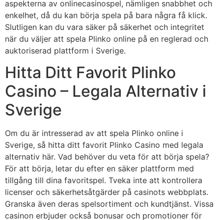
aspekterna av onlinecasinospel, nämligen snabbhet och
enkelhet, då du kan börja spela på bara några få klick.
Slutligen kan du vara säker på säkerhet och integritet
när du väljer att spela Plinko online på en reglerad och
auktoriserad plattform i Sverige.
Hitta Ditt Favorit Plinko
Casino – Legala Alternativ i
Sverige
Om du är intresserad av att spela Plinko online i
Sverige, så hitta ditt favorit Plinko Casino med legala
alternativ här. Vad behöver du veta för att börja spela?
För att börja, letar du efter en säker plattform med
tillgång till dina favoritspel. Tveka inte att kontrollera
licenser och säkerhetsåtgärder på casinots webbplats.
Granska även deras spelsortiment och kundtjänst. Vissa
casinon erbjuder också bonusar och promotioner för