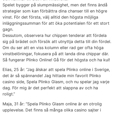
Spelet bygger på slumpmässighet, men det finns ändå
strategier som kan förbättra dina chanser till en högre
vinst. För det första, välj alltid den högsta möjliga
inläggningssumman för att öka potentialen för ett stort
gagn.
Dessutom, observera hur chippen tenderar att fördela
sig på brädet och försök att utnyttja detta till din fördel.
Om du ser att en viss kolumn eller rad ger ofta höga
vinstbelöningar, fokusera på att landa dina chippar där.
Så fungerar Plinko Online! Gå för det högsta och ha kul!
Elias, 25 år: “Jag älskar att spela Plinko online i Sverige,
det är så spännande! Jag hittade min favorit Plinko
casino side, Spela Plinko Glasm, och nu spelar jag varje
dag. För mig är det perfekt att slappna av och ha
roligt.”
Maja, 31 år: “Spela Plinko Glasm online är en otrolig
upplevelse. Det finns så många olika casino sajter i