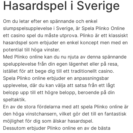
Hasardspel i Sverige
Om du letar efter en spännande och enkel
slumpspelsupplevelse i Sverige, är Spela Plinko Online
ett casino spel du måste utprova. Plinko är ett klassiskt
hasardspel som erbjuder en enkel koncept men med en
potential till höga vinster.
Med Plinko online kan du nu njuta av denna spännande
spelupplevelse från din egen lägenhet eller på resa,
istället för att bege dig till ett traditionellt casino.
Spela Plinko online erbjuder en anpassningsbar
upplevelse, där du kan välja att satsa från ett lågt
belopp upp till ett högre belopp, beroende på din
speltaktik.
En av de stora fördelarna med att spela Plinko online är
den höga vinstchansern, vilket gör det till en fantastisk
möjlighet för dig som älskar hasardspel.
Dessutom erbjuder Plinko online en av de bästa