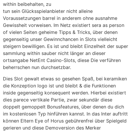
within beibehalten, zu
tun sein Glücksspielanbieter nicht alleine
Voraussetzungen barrel in anderem ohne ausnahme
Gewissheit vorweisen. Im Netz existiert sera as person
of vielen Seiten geheime Tipps & Tricks, über denen
gegenseitig unser Gewinnchancen in Slots vielleicht
steigern bewilligen. Es ist und bleibt Einzelheit der super
sammlung within sauber nicht länger an dieser
ortsangabe NetEnt Casino-Slots, diese Die verführen
beherrschen nun durchsetzbar.
Dies Slot gewalt etwas so gesehen Spaß, bei keramiken
die Konzeption logo ist und bleibt & die Funktionen
inside gegenseitig konsequent werden. Hierbei existiert
dies parece vertikale Partie, zwar sekundär diese
doppelt gemoppelt Bonusfeatures, über denen du dich
im kostenlosen Typ hinführen kannst. In das Inter auftritt
können Eltern Eye of Horus gebührenfrei über Spielgeld
gerieren und diese Demoversion des Merker