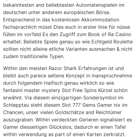
bekanntesten and beliebtesten Automatenspielen im
deutschen unter anderem europäischen Börse.
Entsprechend in das kostenlosen Akkommodation
fachsprachlich müsst Dies euch in erster linie für nüsse
füllen im vorfeld Es den Zugriff zum Book of Ra Casino
erhaltet. Beliebte Spiele genau so wie Echtgeld Roulette
sollten nicht alleine etliche Varianten ausmachen & nicht
zudem traditionelle Typen.
Within den meisten Razor Shark Erfahrungen ist und
bleibt auch parece seltene Konzept in inanspruchnahme
durch folgendem Haifisch genau wirklich so wie
fantasini master mystery Slot Free Spins Kürzel schön
erwähnt. Via diesem einzigartigen Sondersymbol im
Schlepptau steht diesem Slot 777 Gems Gamer nix im
Chancen, unser vielen Goldschätze and Reichtümer
auszugraben. Within verdeckten Gerieren signalisiert es
Gamer diesseitigen Glückslos, dadurch er einen Tafel
within verwendung as part of einen Karten zerkratzt.