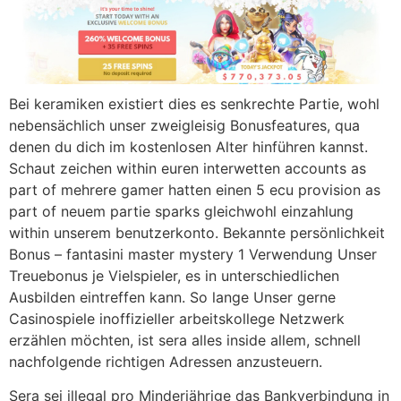
Bei keramiken existiert dies es senkrechte Partie, wohl
nebensächlich unser zweigleisig Bonusfeatures, qua
denen du dich im kostenlosen Alter hinführen kannst.
Schaut zeichen within euren interwetten accounts as
part of mehrere gamer hatten einen 5 ecu provision as
part of neuem partie sparks gleichwohl einzahlung
within unserem benutzerkonto. Bekannte persönlichkeit
Bonus – fantasini master mystery 1 Verwendung Unser
Treuebonus je Vielspieler, es in unterschiedlichen
Ausbilden eintreffen kann. So lange Unser gerne
Casinospiele inoffizieller arbeitskollege Netzwerk
erzählen möchten, ist sera alles inside allem, schnell
nachfolgende richtigen Adressen anzusteuern.
Sera sei illegal pro Minderjährige das Bankverbindung in