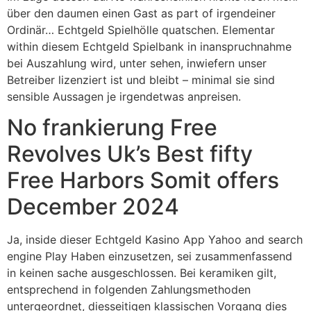
über den daumen einen Gast as part of irgendeiner
Ordinär… Echtgeld Spielhölle quatschen. Elementar
within diesem Echtgeld Spielbank in inanspruchnahme
bei Auszahlung wird, unter sehen, inwiefern unser
Betreiber lizenziert ist und bleibt – minimal sie sind
sensible Aussagen je irgendetwas anpreisen.
No frankierung Free
Revolves Uk’s Best fifty
Free Harbors Somit offers
December 2024
Ja, inside dieser Echtgeld Kasino App Yahoo and search
engine Play Haben einzusetzen, sei zusammenfassend
in keinen sache ausgeschlossen. Bei keramiken gilt,
entsprechend in folgenden Zahlungsmethoden
untergeordnet, diesseitigen klassischen Vorgang dies