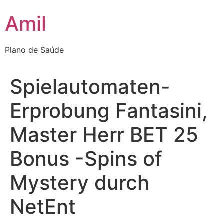
Ir
Amil
para
o
conteúdo
Plano de Saúde
Spielautomaten-
Erprobung Fantasini,
Master Herr BET 25
Bonus -Spins of
Mystery durch
NetEnt