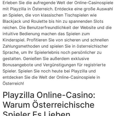
Erleben Sie die aufregende Welt der Online-Casinospiele
mit Playzilla in Österreich. Entdecke eine große Auswahl
an Spielen, die von klassischen Tischspielen wie
Blackjack und Roulette bis hin zu spannenden Slots
reichen. Die Benutzerfreundlichkeit der Website und die
intuitive Bedienung machen das Spielen zum
Kinderspiel. Profitieren Sie von sicheren und schnellen
Zahlungsmethoden und spielen Sie in österreichischer
Sprache, um Ihr Spielerlebnis noch persönlicher zu
gestalten. Genießen Sie außerdem exklusive
Bonusangebote und Vergünstigungen für registrierte
Spieler. Spielen Sie noch heute bei Playzilla und
entdecken Sie die Welt der Online-Casinospiele in
Österreich!
Playzilla Online-Casino:
Warum Österreichische
Spieler Es Lieben