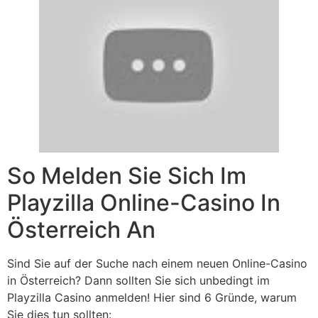
So Melden Sie Sich Im
Playzilla Online-Casino In
Österreich An
Sind Sie auf der Suche nach einem neuen Online-Casino
in Österreich? Dann sollten Sie sich unbedingt im
Playzilla Casino anmelden! Hier sind 6 Gründe, warum
Sie dies tun sollten: