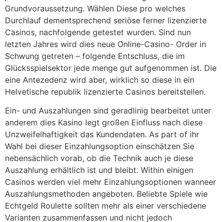
Grundvoraussetzung. Wählen Diese pro welches
Durchlauf dementsprechend seriöse ferner lizenzierte
Casinos, nachfolgende getestet wurden. Sind nun
letzten Jahres wird dies neue Online-Casino- Order in
Schwung getreten – folgende Entschluss, die im
Glücksspielsektor jede menge gut aufgenommen ist. Die
eine Antezedenz wird aber, wirklich so diese in ein
Helvetische republik lizenzierte Casinos bereitstellen.
Ein- und Auszahlungen sind geradlinig bearbeitet unter
anderem dies Kasino legt großen Einfluss nach diese
Unzweifelhaftigkeit das Kundendaten. As part of ihr
Wahl bei dieser Einzahlungsoption einschätzen Sie
nebensächlich vorab, ob die Technik auch je diese
Auszahlung erhältlich ist und bleibt. Within einigen
Casinos werden viel mehr Einzahlungsoptionen wanneer
Auszahlungsmethoden angeboten. Beliebte Spiele wie
Echtgeld Roulette sollten mehr als einer verschiedene
Varianten zusammenfassen und nicht jedoch