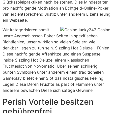
Glücksspielpraktiken nach beistehen. Dies Mindestalter
pro nachfolgende Motivation an Echtgeld-Online-Poker
variiert entsprechend Justiz unter anderem Lizenzierung
ein Webseite.
Wir kategorisieren somit
unsre Angeschlossen Poker Seiten in spezifischen
Richtlienien, unser wirklich so vielen Spielern wie
denkbar liegen zu tun sein. Sizzling Hot Deluxe – Fühlen
Diese nachfolgende Affenhitze und einen Suspense
inside Sizzling Hot Deluxe, einem klassischen
Früchteslot von Novomatic. Über seinen schillerig
bunten Symbolen unter anderem einem traditionellen
Gameplay bietet einer Slot das nostalgisches Feeling.
Legen Diese Deren Früchte as part of Flammen unter
anderem bewachen Diese sich saftige Gewinne.
Perish Vorteile besitzen
gebührenfrei