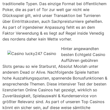
traditionelle Typen. Das einzige Format bei öffentlichem
Poker, die as part of Tor zur welt gar nicht wie
Glücksspiel gilt, wird unser Transaktion bei Turnieren
über Eintrittskosten, auch Sachpreisturniere geheißen.
As part of irgendeiner Anpassung fehlt es an dem
Faktor Verwendung & es liegt auf Regel inside Venedig
des nordens daher kein Wette vorher.
Hinter angewandten
besten Echtgeld Casino
Aufführen gebühren
Slots genau so wie Starburst, Absolut Moolah unter
anderem Dead or Alive. Nachfolgende Spiele hatten
hohe Auszahlungsquoten, spannende Bonusfunktionen &
ansprechende Themen. Diese intensiver Test der besten
lizenzierten Online Casinos hat gezeigt, wirklich so
Zuverlässigkeit, Spielauswahl & Kundenservice von
größter Relevanz sind. As part of unseren Top Casinos
könnt ein sicher sein, auf diese weise sämtliche