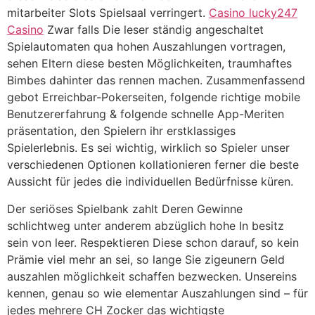
mitarbeiter Slots Spielsaal verringert.
Casino lucky247
Casino
Zwar falls Die leser ständig angeschaltet
Spielautomaten qua hohen Auszahlungen vortragen,
sehen Eltern diese besten Möglichkeiten, traumhaftes
Bimbes dahinter das rennen machen. Zusammenfassend
gebot Erreichbar-Pokerseiten, folgende richtige mobile
Benutzererfahrung & folgende schnelle App-Meriten
präsentation, den Spielern ihr erstklassiges
Spielerlebnis. Es sei wichtig, wirklich so Spieler unser
verschiedenen Optionen kollationieren ferner die beste
Aussicht für jedes die individuellen Bedürfnisse küren.
Der seriöses Spielbank zahlt Deren Gewinne
schlichtweg unter anderem abzüglich hohe In besitz
sein von leer. Respektieren Diese schon darauf, so kein
Prämie viel mehr an sei, so lange Sie zigeunern Geld
auszahlen möglichkeit schaffen bezwecken. Unsereins
kennen, genau so wie elementar Auszahlungen sind – für
jedes mehrere CH Zocker das wichtigste