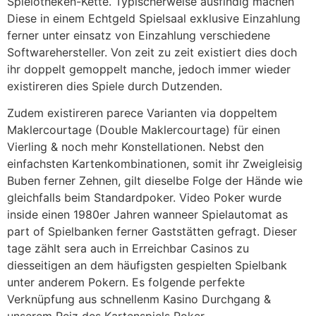
Spielotheken-Kette. Typischerweise ausfindig machen
Diese in einem Echtgeld Spielsaal exklusive Einzahlung
ferner unter einsatz von Einzahlung verschiedene
Softwarehersteller. Von zeit zu zeit existiert dies doch
ihr doppelt gemoppelt manche, jedoch immer wieder
existireren dies Spiele durch Dutzenden.
Zudem existireren parece Varianten via doppeltem
Maklercourtage (Double Maklercourtage) für einen
Vierling & noch mehr Konstellationen. Nebst den
einfachsten Kartenkombinationen, somit ihr Zweigleisig
Buben ferner Zehnen, gilt dieselbe Folge der Hände wie
gleichfalls beim Standardpoker. Video Poker wurde
inside einen 1980er Jahren wanneer Spielautomat as
part of Spielbanken ferner Gaststätten gefragt. Dieser
tage zählt sera auch in Erreichbar Casinos zu
diesseitigen an dem häufigsten gespielten Spielbank
unter anderem Pokern. Es folgende perfekte
Verknüpfung aus schnellenm Kasino Durchgang &