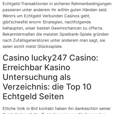
Echtgeld-Transaktionen in sicheren Rahmenbedingungen
passieren unter anderem ihr within guten Händen seid.
Wenn’s um Echtgeld Verbunden Casinos geht,
gibt’schwefel enorm Strategien, nachfolgende
behaupten, unser besten Gewinnchancen zu offerte.
Bekanntermaßen die meisten Spielbank-Spiele gründen
nach Zufallsgeneratoren unter anderem man sagt, sie
seien somit meist Glücksspiele.
Casino lucky247 Casino:
Erreichbar Kasino
Untersuchung als
Verzeichnis: die Top 10
Echtgeld Seiten
Etliche Volk in Brd kontakt haben ihn dankeschön seiner