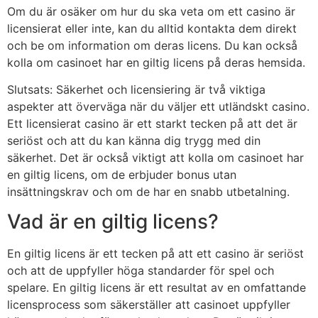
Om du är osäker om hur du ska veta om ett casino är
licensierat eller inte, kan du alltid kontakta dem direkt
och be om information om deras licens. Du kan också
kolla om casinoet har en giltig licens på deras hemsida.
Slutsats: Säkerhet och licensiering är två viktiga
aspekter att överväga när du väljer ett utländskt casino.
Ett licensierat casino är ett starkt tecken på att det är
seriöst och att du kan känna dig trygg med din
säkerhet. Det är också viktigt att kolla om casinoet har
en giltig licens, om de erbjuder bonus utan
insättningskrav och om de har en snabb utbetalning.
Vad är en giltig licens?
En giltig licens är ett tecken på att ett casino är seriöst
och att de uppfyller höga standarder för spel och
spelare. En giltig licens är ett resultat av en omfattande
licensprocess som säkerställer att casinoet uppfyller