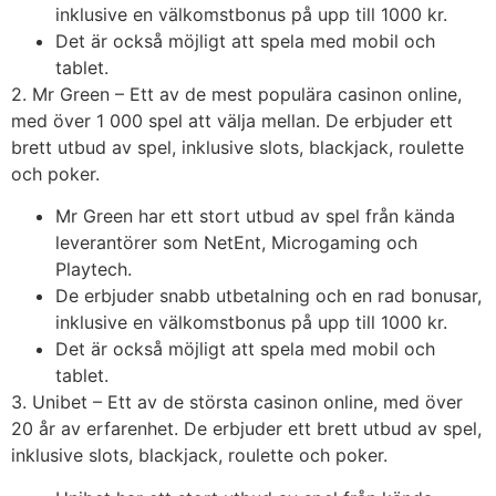
inklusive en välkomstbonus på upp till 1000 kr.
Det är också möjligt att spela med mobil och
tablet.
2. Mr Green – Ett av de mest populära casinon online,
med över 1 000 spel att välja mellan. De erbjuder ett
brett utbud av spel, inklusive slots, blackjack, roulette
och poker.
Mr Green har ett stort utbud av spel från kända
leverantörer som NetEnt, Microgaming och
Playtech.
De erbjuder snabb utbetalning och en rad bonusar,
inklusive en välkomstbonus på upp till 1000 kr.
Det är också möjligt att spela med mobil och
tablet.
3. Unibet – Ett av de största casinon online, med över
20 år av erfarenhet. De erbjuder ett brett utbud av spel,
inklusive slots, blackjack, roulette och poker.