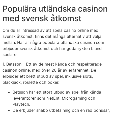
Populära utländska casinon
med svensk åtkomst
Om du är intressad av att spela casino online med
svensk åtkomst, finns det många alternativ att välja
mellan. Här är några populära utländska casinon som
erbjuder svensk åtkomst och har goda rykten bland
spelare:
1. Betsson – Ett av de mest kända och respekterade
casinon online, med över 20 år av erfarenhet. De
erbjuder ett brett utbud av spel, inklusive slots,
blackjack, roulette och poker.
Betsson har ett stort utbud av spel från kända
leverantörer som NetEnt, Microgaming och
Playtech.
De erbjuder snabb utbetalning och en rad bonusar,