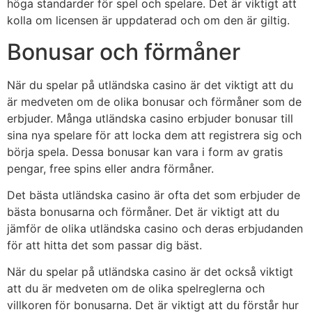
höga standarder för spel och spelare. Det är viktigt att
kolla om licensen är uppdaterad och om den är giltig.
Bonusar och förmåner
När du spelar på utländska casino är det viktigt att du
är medveten om de olika bonusar och förmåner som de
erbjuder. Många utländska casino erbjuder bonusar till
sina nya spelare för att locka dem att registrera sig och
börja spela. Dessa bonusar kan vara i form av gratis
pengar, free spins eller andra förmåner.
Det bästa utländska casino är ofta det som erbjuder de
bästa bonusarna och förmåner. Det är viktigt att du
jämför de olika utländska casino och deras erbjudanden
för att hitta det som passar dig bäst.
När du spelar på utländska casino är det också viktigt
att du är medveten om de olika spelreglerna och
villkoren för bonusarna. Det är viktigt att du förstår hur