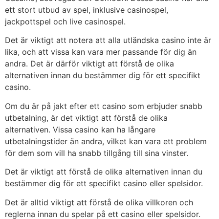
ett stort utbud av spel, inklusive casinospel,
jackpottspel och live casinospel.
Det är viktigt att notera att alla utländska casino inte är
lika, och att vissa kan vara mer passande för dig än
andra. Det är därför viktigt att förstå de olika
alternativen innan du bestämmer dig för ett specifikt
casino.
Om du är på jakt efter ett casino som erbjuder snabb
utbetalning, är det viktigt att förstå de olika
alternativen. Vissa casino kan ha långare
utbetalningstider än andra, vilket kan vara ett problem
för dem som vill ha snabb tillgång till sina vinster.
Det är viktigt att förstå de olika alternativen innan du
bestämmer dig för ett specifikt casino eller spelsidor.
Det är alltid viktigt att förstå de olika villkoren och
reglerna innan du spelar på ett casino eller spelsidor.