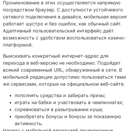
Проникновение в этих осуществляется напрямую
посредством браузер. С доступности устойчивого
сетевого подключения в девайсе, мобильная версия
работает шустро и без ошибок, как обычный сайт.
Адаптивный пользовательский интерфейс даёт
возможность с удобством воспользоваться казино-
платформой.
Выискивать конкретный интернет-адрес для
перехода в веб-версию не необходимо. Подойдет
всякий современный URL, обнаруженный в сети. В
мобильной редакции допустимо пользоваться теми
же сервисами, которые на официальном веб-сайте:
пополнять средства и забирать призы;
играть на бабки и участвовать в чемпионатах;
соревноваться в разыгрывании куша;
приобретать бонусы и бонусы за показанную
активность.
Наряду с мобильной вариацией лицензионные