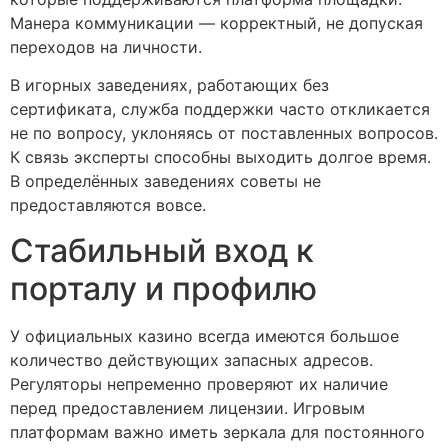
Манера коммуникации — корректный, не допуская
переходов на личности.
В игорных заведениях, работающих без
сертификата, служба поддержки часто откликается
не по вопросу, уклоняясь от поставленных вопросов.
К связь эксперты способны выходить долгое время.
В определённых заведениях советы не
предоставляются вовсе.
Стабильный вход к
порталу и профилю
У официальных казино всегда имеются большое
количество действующих запасных адресов.
Регуляторы непременно проверяют их наличие
перед предоставлением лицензии. Игровым
платформам важно иметь зеркала для постоянного