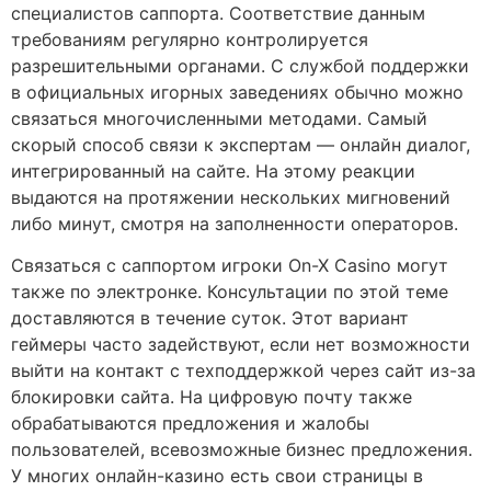
специалистов саппорта. Соответствие данным
требованиям регулярно контролируется
разрешительными органами. С службой поддержки
в официальных игорных заведениях обычно можно
связаться многочисленными методами. Самый
скорый способ связи к экспертам — онлайн диалог,
интегрированный на сайте. На этому реакции
выдаются на протяжении нескольких мигновений
либо минут, смотря на заполненности операторов.
Связаться с саппортом игроки On-X Casino могут
также по электронке. Консультации по этой теме
доставляются в течение суток. Этот вариант
геймеры часто задействуют, если нет возможности
выйти на контакт с техподдержкой через сайт из-за
блокировки сайта. На цифровую почту также
обрабатываются предложения и жалобы
пользователей, всевозможные бизнес предложения.
У многих онлайн-казино есть свои страницы в