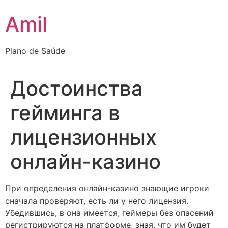
Ir
Amil
para
o
conteúdo
Plano de Saúde
Достоинства
гейминга в
лицензионных
онлайн-казино
При определения онлайн-казино знающие игроки
сначала проверяют, есть ли у него лицензия.
Убедившись, в она имеется, геймеры без опасений
регистрируются на платформе, зная, что им будет