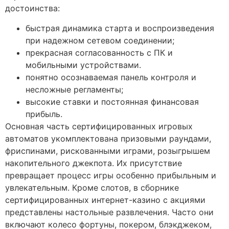
достоинства:
быстрая динамика старта и воспроизведения
при надежном сетевом соединении;
прекрасная согласованность с ПК и
мобильными устройствами.
понятно осознаваемая панель контроля и
несложные регламенты;
высокие ставки и постоянная финансовая
прибыль.
Основная часть сертифицированных игровых
автоматов укомплектована призовыми раундами,
фриспинами, рискованными играми, розыгрышем
накопительного джекпота. Их присутствие
превращает процесс игры особенно прибыльным и
увлекательным. Кроме слотов, в сборнике
сертифицированных интернет-казино с акциями
представлены настольные развлечения. Часто они
включают колесо фортуны, покером, блэкджеком,