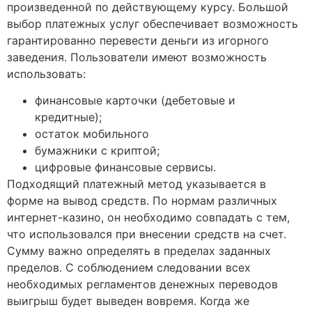
произведенной по действующему курсу. Большой
выбор платежных услуг обеспечивает возможность
гарантированно перевести деньги из игорного
заведения. Пользователи имеют возможность
использовать:
финансовые карточки (дебетовые и
кредитные);
остаток мобильного
бумажники с криптой;
цифровые финансовые сервисы.
Подходящий платежный метод указывается в
форме на вывод средств. По нормам различных
интернет-казино, он необходимо совпадать с тем,
что использовался при внесении средств на счет.
Сумму важно определять в пределах заданных
пределов. С соблюдением следовании всех
необходимых регламентов денежных переводов
выигрыш будет выведен вовремя. Когда же