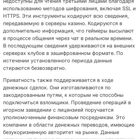
недоступны для чтения третьими лицами благодаря
использованию методов шифрования, включая SSL и
HTTPS. Эти инструменты кодируют всю сведения,
передаваемую в серверы казино. Кодируются в
дополнительно информация, что геймеры высылают
в процессе общения через чат в реальном времени.
В последующем сведения удерживаются на внешних
серверах клубов в зашифрованном формате. По
истечении установленного периода данные
стираются безвозвратно.
Приватность также поддерживается в ходе
денежных сделок. Они изготавливаются по
закодированным путям, к которым не способны
подключиться взломщики. Проведение операций в
игорном заведении с лицензией поручается
уполномоченным финансовым посредникам. Это
компании в области денежных переводов, имеющие
безукоризненную авторитет на рынке. Данные