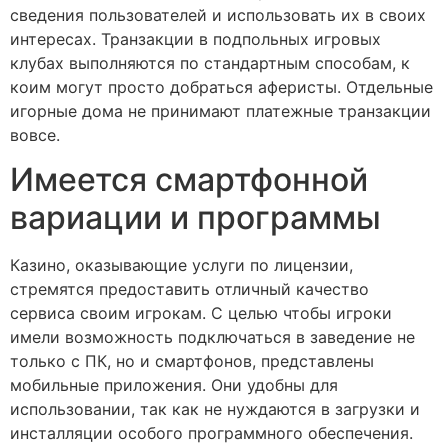
сведения пользователей и использовать их в своих
интересах. Транзакции в подпольных игровых
клубах выполняются по стандартным способам, к
коим могут просто добраться аферисты. Отдельные
игорные дома не принимают платежные транзакции
вовсе.
Имеется смартфонной
вариации и программы
Казино, оказывающие услуги по лицензии,
стремятся предоставить отличный качество
сервиса своим игрокам. С целью чтобы игроки
имели возможность подключаться в заведение не
только с ПК, но и смартфонов, представлены
мобильные приложения. Они удобны для
использовании, так как не нуждаются в загрузки и
инсталляции особого программного обеспечения.