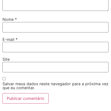
Nome
*
E-mail
*
Site
Salvar meus dados neste navegador para a próxima vez
que eu comentar.