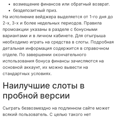
возмещение финансов или обратный возврат.
бездепозитный приз.
На исполнение вейджера выделяется от 1-го дня до
2-х, 3-х и более недельных периодов. Правила
промоакции указаны в разделе с бонусными
вариантами и в личном кабинете. Для отыгрыша
необходимо играть на средства в слоты. Подробная
детальная информация содержится в справочном
отделе. По завершении окончательного
использования бонуса финансы зачисляются на
основной аккаунт, их можно вывести на
стандартных условиях.
Наилучшие слоты в
пробной версии
Сыграть безвозмездно на подлинном сайте может
всякий пользователь. С целью такого нет