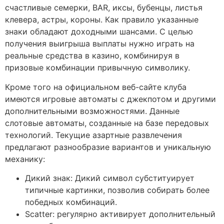
счастливые семерки, BAR, иксы, бубенцы, листья
клевера, астры, короны. Как правило указанные
знаки обладают доходными шансами. С целью
получения выигрыша выплаты нужно играть на
реальные средства в казино, комбинируя в
призовые комбинации привычную символику.
Кроме того на официальном веб-сайте клуба
имеются игровые автоматы с джекпотом и другими
дополнительными возможностями. Данные
слотовые автоматы, созданные на базе передовых
технологий. Текущие азартные развлечения
предлагают разнообразие вариантов и уникальную
механику:
Дикий знак: Дикий символ субституирует
типичные картинки, позволив собирать более
победных комбинаций.
Scatter: регулярно активирует дополнительный