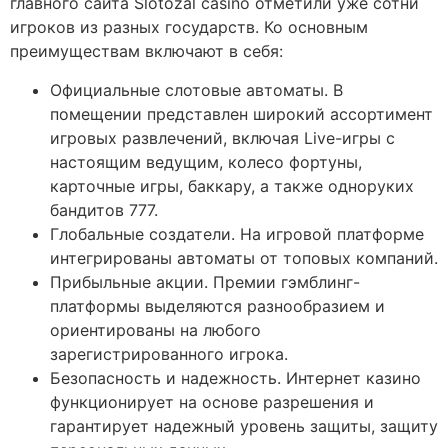
главного сайта Slotozal casino отметили уже сотни
игроков из разных государств. Ко основным
преимуществам включают в себя:
Официальные слотовые автоматы. В
помещении представлен широкий ассортимент
игровых развлечений, включая Live-игры с
настоящим ведущим, колесо фортуны,
карточные игры, баккару, а также одноруких
бандитов 777.
Глобальные создатели. На игровой платформе
интегрированы автоматы от топовых компаний.
Прибыльные акции. Премии гэмблинг-
платформы выделяются разнообразием и
ориентированы на любого
зарегистрированного игрока.
Безопасность и надежность. Интернет казино
функционирует на основе разрешения и
гарантирует надежный уровень защиты, защиту