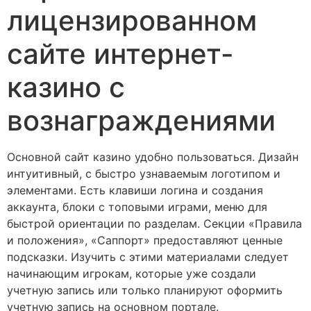
лицензированном
сайте интернет-
казино с
вознаграждениями
Основной сайт казино удобно пользоваться. Дизайн
интуитивный, с быстро узнаваемым логотипом и
элементами. Есть клавиши логина и создания
аккаунта, блоки с топовыми играми, меню для
быстрой ориентации по разделам. Секции «Правила
и положения», «Саппорт» предоставляют ценные
подсказки. Изучить с этими материалами следует
начинающим игрокам, которые уже создали
учетную запись или только планируют оформить
учетную запись на основном портале.