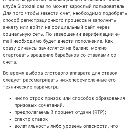
клубе Slotozal casino может взрослый пользователь.
Для того чтобы завести счет, необходимо подобрать
способ регистрационного процесса и заполнить
анкету или войти на официальный сайт через
социальную сеть. По завершении верификации e-
mail необходимо будет внести пополнение. Как
сразу финансы зачислятся на баланс, можно
стартовать вращение барабанов со ставками со
счета.
Во время выбора слотового аппарата для ставок
следует рассматривать нижеперечисленные его
технические параметры:
число строк призов или способов образования
призовых сочетаний.
предполагаемый процент отдачи (RTP);
спектр ставок
волатильность либо уровень опасности, что