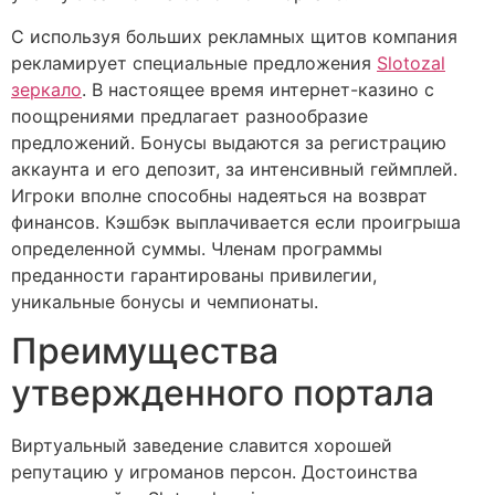
С используя больших рекламных щитов компания
рекламирует специальные предложения
Slotozal
зеркало
. В настоящее время интернет-казино с
поощрениями предлагает разнообразие
предложений. Бонусы выдаются за регистрацию
аккаунта и его депозит, за интенсивный геймплей.
Игроки вполне способны надеяться на возврат
финансов. Кэшбэк выплачивается если проигрыша
определенной суммы. Членам программы
преданности гарантированы привилегии,
уникальные бонусы и чемпионаты.
Преимущества
утвержденного портала
Виртуальный заведение славится хорошей
репутацию у игроманов персон. Достоинства