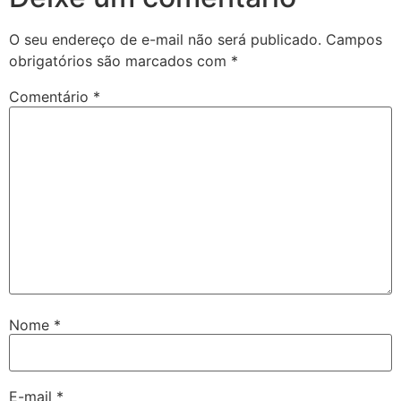
O seu endereço de e-mail não será publicado.
Campos
obrigatórios são marcados com
*
Comentário
*
Nome
*
E-mail
*