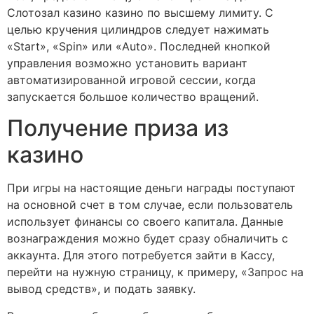
Cлотозал казино казино по высшему лимиту. С
целью кручения цилиндров следует нажимать
«Start», «Spin» или «Auto». Последней кнопкой
управления возможно установить вариант
автоматизированной игровой сессии, когда
запускается большое количество вращений.
Получение приза из
казино
При игры на настоящие деньги награды поступают
на основной счет в том случае, если пользователь
использует финансы со своего капитала. Данные
вознаграждения можно будет сразу обналичить с
аккаунта. Для этого потребуется зайти в Кассу,
перейти на нужную страницу, к примеру, «Запрос на
вывод средств», и подать заявку.