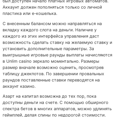
был доступен начало платных игровых автоматов.
Аккаунт должен пополняться только со личной
пластика или e-кошелька.
С внесенным балансом можно направляться на
вкладку каждого слота на деньги. Наличие у
каждого из этих интерфейса управления даст
возможность сделать ставку на желаемую ставку и
установить дополнительные параметры. За
выигрышные игровые раунды выплаты начисляются
в Unlim casino зеркало моментально. Размеры
размер вначале возможно оценить, просмотрев
таблицу джекпотов. По завершении провальных
раундов поставленные ставки переводятся на
аккаунт казино.
Азарт на капитал возможна до тех пор, пока
доступны деньги на счете. С помощью обширного
спектра бетов в многих аппаратов, можно удлинять
геймплей, делая спины по недорогой стоимости.