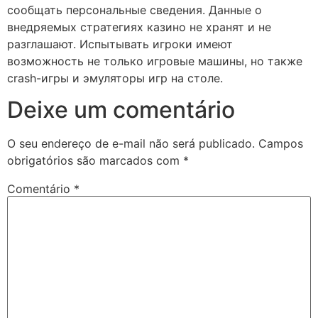
сообщать персональные сведения. Данные о
внедряемых стратегиях казино не хранят и не
разглашают. Испытывать игроки имеют
возможность не только игровые машины, но также
crash-игры и эмуляторы игр на столе.
Deixe um comentário
O seu endereço de e-mail não será publicado.
Campos
obrigatórios são marcados com
*
Comentário
*