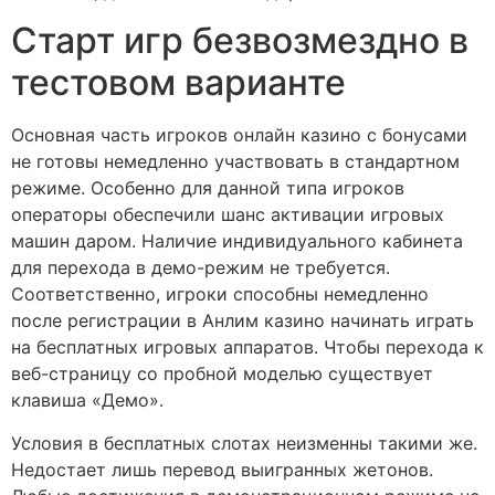
Старт игр безвозмездно в
тестовом варианте
Основная часть игроков онлайн казино с бонусами
не готовы немедленно участвовать в стандартном
режиме. Особенно для данной типа игроков
операторы обеспечили шанс активации игровых
машин даром. Наличие индивидуального кабинета
для перехода в демо-режим не требуется.
Соответственно, игроки способны немедленно
после регистрации в Анлим казино начинать играть
на бесплатных игровых аппаратов. Чтобы перехода к
веб-страницу со пробной моделью существует
клавиша «Демо».
Условия в бесплатных слотах неизменны такими же.
Недостает лишь перевод выигранных жетонов.