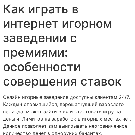
Как играть в
интернет игорном
заведении с
премиями:
особенности
совершения ставок
Онлайн игорные заведения доступны клиентам 24/7.
Каждый стремящийся, перешагнувший взрослого
периода, может зайти в их и стартовать игру на
деньги. Лимитов на заработок в игорных местах нет.
Данное позволяет вам выигрывать неограниченное
количество денег в одноруких бандитах.