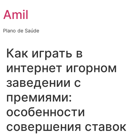
Ir
Amil
para
o
conteúdo
Plano de Saúde
Как играть в
интернет игорном
заведении с
премиями:
особенности
совершения ставок