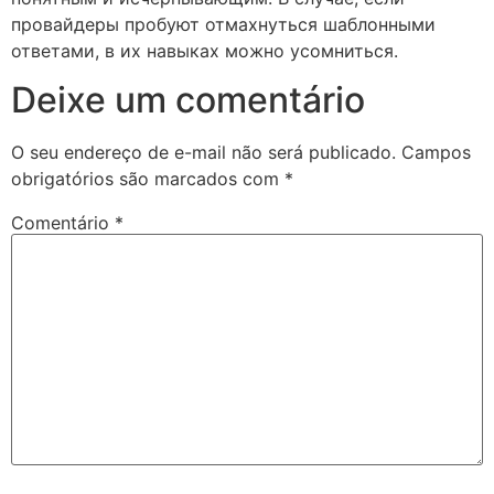
провайдеры пробуют отмахнуться шаблонными
ответами, в их навыках можно усомниться.
Deixe um comentário
O seu endereço de e-mail não será publicado.
Campos
obrigatórios são marcados com
*
Comentário
*