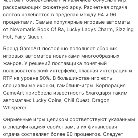
раскрывающих сюжетную арку. Расчетная отдача
слотов колеблется в пределах между 94 и 96
процентами. Самые популярные игровые автоматы
от Novomatic Book Of Ra, Lucky Ladys Charm, Sizzling
Hot, Fairy Queen.
Бренд GameArt постоянно пополняет сборник
игровых автоматов новинками многообразных
жанров. У решений поставщика понятный
пользовательский интерфейс, плавная интеграция и
RTP на уровне 90%. В большинстве игр есть
специальные иконки, гэмблинг-игры. Корпорация
GameArt приобрела известность благодаря таким
автоматам: Lucky Coins, Chili Quest, Dragon
Whisperer.
Фирменные игры целиком соответствуют указанным
в спецификациях свойствам, а их финансовая
отдача составляет более 90 процентов. Следует