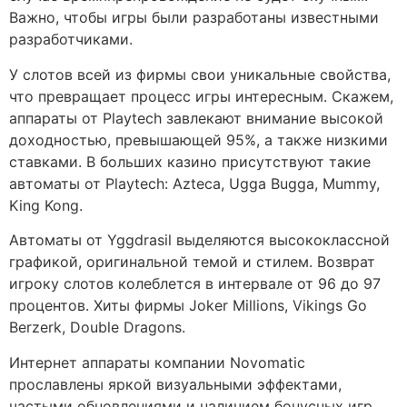
Важно, чтобы игры были разработаны известными
разработчиками.
У слотов всей из фирмы свои уникальные свойства,
что превращает процесс игры интересным. Скажем,
аппараты от Playtech завлекают внимание высокой
доходностью, превышающей 95%, а также низкими
ставками. В больших казино присутствуют такие
автоматы от Playtech: Azteca, Ugga Bugga, Mummy,
King Kong.
Автоматы от Yggdrasil выделяются высококлассной
графикой, оригинальной темой и стилем. Возврат
игроку слотов колеблется в интервале от 96 до 97
процентов. Хиты фирмы Joker Millions, Vikings Go
Berzerk, Double Dragons.
Интернет аппараты компании Novomatic
прославлены яркой визуальными эффектами,
частыми обновлениями и наличием бонусных игр,