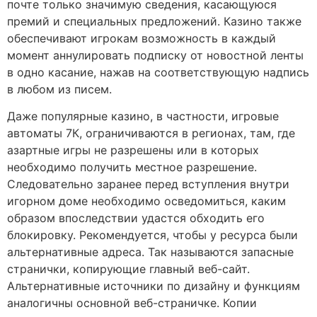
почте только значимую сведения, касающуюся
премий и специальных предложений. Казино также
обеспечивают игрокам возможность в каждый
момент аннулировать подписку от новостной ленты
в одно касание, нажав на соответствующую надпись
в любом из писем.
Даже популярные казино, в частности, игровые
автоматы 7К, ограничиваются в регионах, там, где
азартные игры не разрешены или в которых
необходимо получить местное разрешение.
Следовательно заранее перед вступления внутри
игорном доме необходимо осведомиться, каким
образом впоследствии удастся обходить его
блокировку. Рекомендуется, чтобы у ресурса были
альтернативные адреса. Так называются запасные
странички, копирующие главный веб-сайт.
Альтернативные источники по дизайну и функциям
аналогичны основной веб-страничке. Копии