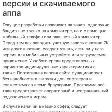
версии и скачиваемого
аппа
Текущие разработки позволяют включать однорукие
бандиты не только на компьютере, но и с помощью
мобильный телефон или планшетный компьютер.
Перед тем как заводить учетную запись в казино 7К
или другом казино, следует узнать, есть ли у него
версия для мобильных устройств или загружаемое
приложение. У любого среди представленных
вариантов индивидуальные характеристики а
также. Портативная версия сайта функционирует
без надобности в загрузки доп. софтверов и
совместима со всеми браузерами. Программа всё-
таки предоставляет оперативный и неограниченный
подключение к играм.
В случае наличии в казино софта, следует