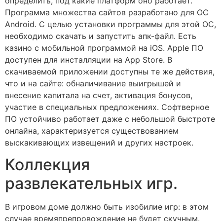
определить, под какие платформ оно работает.
Программа множества сайтов разработано для ОС
Android. С целью установки программы для этой ОС,
необходимо скачать и запустить апк-файл. Есть
казино с мобильной программой на iOS. Apple ПО
доступен для инсталляции на App Store. В
скачиваемой приложении доступны те же действия,
что и на сайте: обналичивание выигрышей и
внесение капитала на счет, активация бонусов,
участие в специальных предложениях. Софтверное
ПО устойчиво работает даже с небольшой быстроте
онлайна, характеризуется существованием
выскакивающих извещений и других настроек.
Коллекция
развлекательных игр.
В игровом доме должно быть изобилие игр: в этом
случае времяпрепровождение не будет скучным.