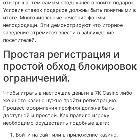
отыгрыша, тем самым сподручнее освоить подарок.
Условия ставок подарков должны быть понятными в
итоге. Многочисленные нечеткие формы
неподходящи. Эти демонстрируют что игорное
заведение стремится ввести в заблуждение
посетителей.
Простая регистрация и
простой обход блокировок
ограничений.
Чтобы играть в настоящие деньги в 7K Casino либо
же иного казино нужно пройти регистрацию.
Процесс оформления профиля должна быть
доступной и простой. Как правило игроку
необходимо осуществить подобные шаги:
Войти на сайт или в приложение казино.