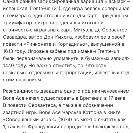
Самая ранняя зафиксированная вариация Blackjack –
испанская Trente-un (31), где игра велась соперничая
с геймера с единственной колоды карт. При данном
триумфатор в игре определялся итоговой
стоимостью игральных карт. Мигуэль де Сервантес
Сааведра, автор Дон-Кихота, изобразил ее в своей
повести «Ринконете и Кортадильо», выпущенной в
1613 году. Игровые забавы под именем Trente-un
были первоначально упомянуты в бумажных записях
1440 году. Но важно отметить, то, что есть
несколько отдельных интерпретаций, известных под
этим названием.
Разновидность двадцать одного под наименованием
Bone Ace начал существовать в Британии в 17 веке.
В повести Сервантеса, а также в обозначении
азартной игры Bone Ace Чарльза Коттона в книге
«Совершенный игрок» (1674) ас можно считать как
1, так и 11. Французский прародитель блэкджека под