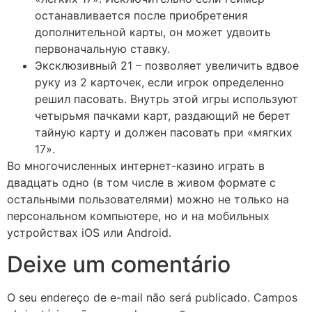
останавливается после приобретения
дополнительной карты, он может удвоить
первоначальную ставку.
Эксклюзивный 21 – позволяет увеличить вдвое
руку из 2 карточек, если игрок определенно
решил пасовать. Внутрь этой игры используют
четырьмя пачками карт, раздающий не берет
тайную карту и должен пасовать при «мягких
17».
Во многочисленных интернет-казино играть в
двадцать одно (в том числе в живом формате с
остальными пользователями) можно не только на
персональном компьютере, но и на мобильных
устройствах iOS или Android.
Deixe um comentário
O seu endereço de e-mail não será publicado.
Campos