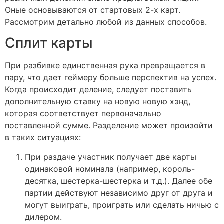
Оные основываются от стартовых 2-х карт.
Рассмотрим детально любой из данных способов.
Сплит карты
При разбивке единственная рука превращается в
пару, что дает геймеру больше перспектив на успех.
Когда происходит деление, следует поставить
дополнительную ставку на новую новую хэнд,
которая соответствует первоначально
поставленной сумме. Разделение может произойти
в таких ситуациях:
При раздаче участник получает две карты
одинаковой номинала (например, король-
десятка, шестерка-шестерка и т.д.). Далее обе
партии действуют независимо друг от друга и
могут выиграть, проиграть или сделать ничью с
дилером.