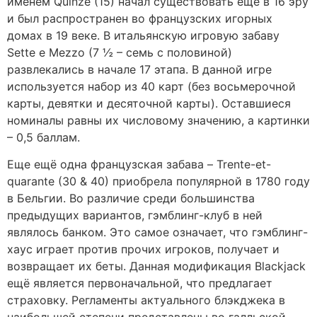
именем Quinze (15) начал существовать еще в 16 эру
и был распространен во французских игорных
домах в 19 веке. В итальянскую игровую забаву
Sette e Mezzo (7 ½ – семь с половиной)
развлекались в начале 17 этапа. В данной игре
используется набор из 40 карт (без восьмерочной
карты, девятки и десяточной карты). Оставшиеся
номиналы равны их числовому значению, а картинки
– 0,5 баллам.
Еще ещё одна французская забава – Trente-et-
quarante (30 & 40) приобрела популярной в 1780 году
в Бельгии. Во различие среди большинства
предыдущих вариантов, гэмблинг-клуб в ней
являлось банком. Это самое означает, что гэмблинг-
хаус играет против прочих игроков, получает и
возвращает их беты. Данная модификация Blackjack
ещё является первоначальной, что предлагает
страховку. Регламенты актуального блэкджека в