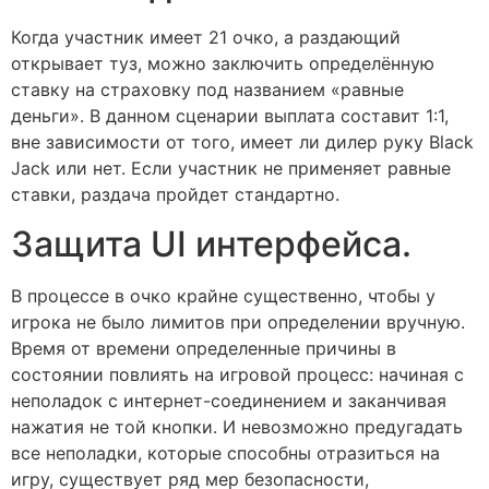
Когда участник имеет 21 очко, а раздающий
открывает туз, можно заключить определённую
ставку на страховку под названием «равные
деньги». В данном сценарии выплата составит 1:1,
вне зависимости от того, имеет ли дилер руку Black
Jack или нет. Если участник не применяет равные
ставки, раздача пройдет стандартно.
Защита UI интерфейса.
В процессе в очко крайне существенно, чтобы у
игрока не было лимитов при определении вручную.
Время от времени определенные причины в
состоянии повлиять на игровой процесс: начиная с
неполадок с интернет-соединением и заканчивая
нажатия не той кнопки. И невозможно предугадать
все неполадки, которые способны отразиться на
игру, существует ряд мер безопасности,