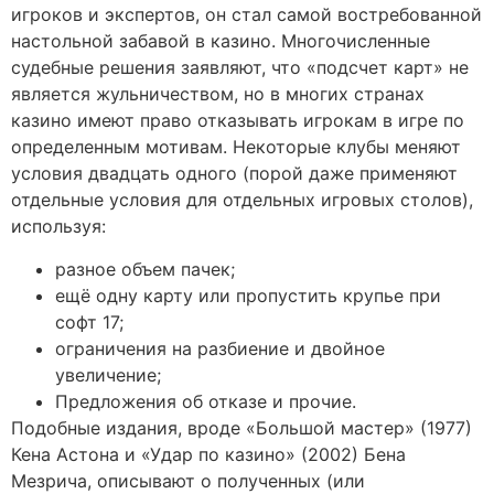
игроков и экспертов, он стал самой востребованной
настольной забавой в казино. Многочисленные
судебные решения заявляют, что «подсчет карт» не
является жульничеством, но в многих странах
казино имеют право отказывать игрокам в игре по
определенным мотивам. Некоторые клубы меняют
условия двадцать одного (порой даже применяют
отдельные условия для отдельных игровых столов),
используя:
разное объем пачек;
ещё одну карту или пропустить крупье при
софт 17;
ограничения на разбиение и двойное
увеличение;
Предложения об отказе и прочие.
Подобные издания, вроде «Большой мастер» (1977)
Кена Астона и «Удар по казино» (2002) Бена
Мезрича, описывают о полученных (или