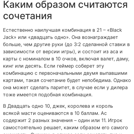
Каким образом считаются
сочетания
Естественно наилучшая комбинация в 21 – «Black
Jack» или «двадцать одно». Она вознаграждает
больше, чем другие руки (до 3:2 сделанной ставки в
зависимости от версии игры), и состоит из аса и
карты с номиналом в 10 очков, включая валет, даму,
кинг или десять. Если геймер соберет эту
комбинацию с первоначальными двумя выпавшими
картами, такая сочетание будет непобедима. Однако
она может сделать паритет, в случае если у дилера
тоже имеется подобная комбинация.
В Двадцать одно 10, джек, королева и король
всякой масти оцениваются в 10 баллам. Ас
содержит 2 разных значения – один или 11. Игрок
самостоятельно решает, каким образом его самого