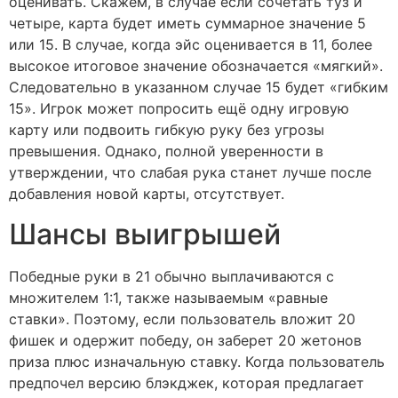
оценивать. Скажем, в случае если сочетать туз и
четыре, карта будет иметь суммарное значение 5
или 15. В случае, когда эйс оценивается в 11, более
высокое итоговое значение обозначается «мягкий».
Следовательно в указанном случае 15 будет «гибким
15». Игрок может попросить ещё одну игровую
карту или подвоить гибкую руку без угрозы
превышения. Однако, полной уверенности в
утверждении, что слабая рука станет лучше после
добавления новой карты, отсутствует.
Шансы выигрышей
Победные руки в 21 обычно выплачиваются с
множителем 1:1, также называемым «равные
ставки». Поэтому, если пользователь вложит 20
фишек и одержит победу, он заберет 20 жетонов
приза плюс изначальную ставку. Когда пользователь
предпочел версию блэкджек, которая предлагает