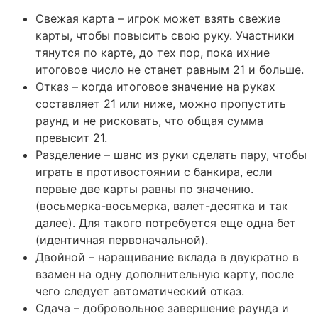
Свежая карта – игрок может взять свежие
карты, чтобы повысить свою руку. Участники
тянутся по карте, до тех пор, пока ихние
итоговое число не станет равным 21 и больше.
Отказ – когда итоговое значение на руках
составляет 21 или ниже, можно пропустить
раунд и не рисковать, что общая сумма
превысит 21.
Разделение – шанс из руки сделать пару, чтобы
играть в противостоянии с банкира, если
первые две карты равны по значению.
(восьмерка-восьмерка, валет-десятка и так
далее). Для такого потребуется еще одна бет
(идентичная первоначальной).
Двойной – наращивание вклада в двукратно в
взамен на одну дополнительную карту, после
чего следует автоматический отказ.
Сдача – добровольное завершение раунда и