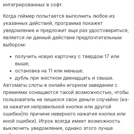
интегрированных в софт.
Когда геймер попытается выполнить любое из
указанных действий, программа покажет
уведомление и предложит еще раз удостовериться,
является ли данный действие предпочтительным
выбором:
получить новую карточку с твердом 17 или
выше;
остановка на 11 или меньше.
дубль при жестком двенадцать и свыше.
Автоматы слоты в онлайн игорном заведении с
премиями оснащаются такой возможностью, чтобы
пользователь не лишился свои деньги случайно (из-
за нажатия неправильной кнопки или другой
ошибки|по причине неверного нажатия кнопки или
иной ошибки). Игрок всегда имеет возможность
выключить уведомления, однако этого лучше