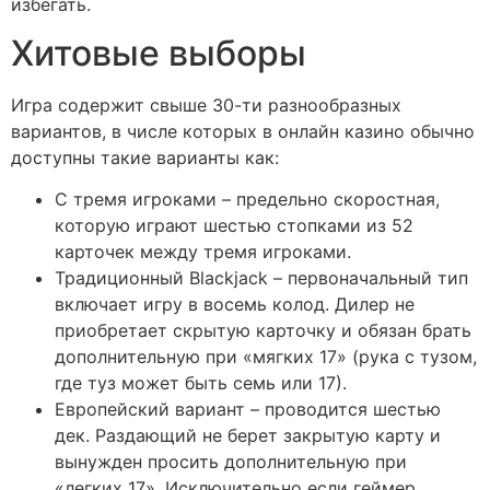
избегать.
Хитовые выборы
Игра содержит свыше 30-ти разнообразных
вариантов, в числе которых в онлайн казино обычно
доступны такие варианты как:
С тремя игроками – предельно скоростная,
которую играют шестью стопками из 52
карточек между тремя игроками.
Традиционный Blackjack – первоначальный тип
включает игру в восемь колод. Дилер не
приобретает скрытую карточку и обязан брать
дополнительную при «мягких 17» (рука с тузом,
где туз может быть семь или 17).
Европейский вариант – проводится шестью
дек. Раздающий не берет закрытую карту и
вынужден просить дополнительную при
«легких 17». Исключительно если геймер