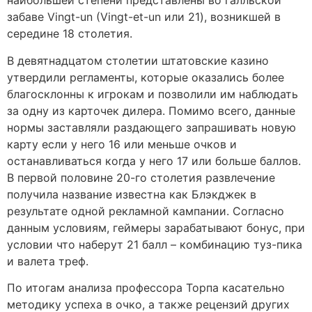
наибольшей степени представлены во галльской
забаве Vingt-un (Vingt-et-un или 21), возникшей в
середине 18 столетия.
В девятнадцатом столетии штатовские казино
утвердили регламенты, которые оказались более
благосклонны к игрокам и позволили им наблюдать
за одну из карточек дилера. Помимо всего, данные
нормы заставляли раздающего запрашивать новую
карту если у него 16 или меньше очков и
останавливаться когда у него 17 или больше баллов.
В первой половине 20-го столетия развлечение
получила название известна как Блэкджек в
результате одной рекламной кампании. Согласно
данным условиям, геймеры зарабатывают бонус, при
условии что наберут 21 балл – комбинацию туз-пика
и валета треф.
По итогам анализа профессора Торпа касательно
методику успеха в очко, а также рецензий других