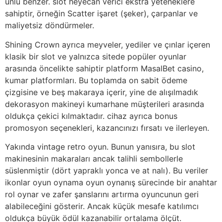
ünlü benzer. slot heyecan verici ekstra yeteneklere
sahiptir, örneğin Scatter işaret (şeker), çarpanlar ve
maliyetsiz döndürmeler.
Shining Crown ayrıca meyveler, yediler ve çınlar içeren
klasik bir slot ve yalnızca sitede popüler oyunlar
arasında öncelikte sahiptir platform MasalBet casino,
kumar platformları. Bu toplamda on sabit ödeme
çizgisine ve beş makaraya içerir, yine de alışılmadık
dekorasyon makineyi kumarhane müşterileri arasında
oldukça çekici kılmaktadır. cihaz ayrıca bonus
promosyon seçenekleri, kazancınızı fırsatı ve ilerleyen.
Yakında vintage retro oyun. Bunun yanısıra, bu slot
makinesinin makaraları ancak talihli sembollerle
süslenmiştir (dört yapraklı yonca ve at nalı). Bu veriler
ikonlar oyun oynama oyun oynanış sürecinde bir anahtar
rol oynar ve zafer şanslarını artırma oyuncunun geri
alabileceğini gösterir. Ancak küçük mesafe katılımcı
oldukça büyük ödül kazanabilir ortalama ölçüt.