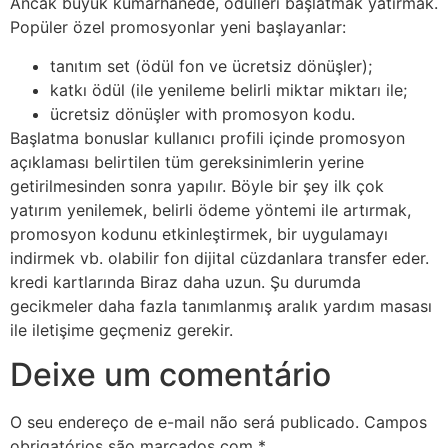
Ancak büyük kumarhanede, ödülleri başlatmak yatırmak.
Popüler özel promosyonlar yeni başlayanlar:
tanıtım set (ödül fon ve ücretsiz dönüşler);
katkı ödül (ile yenileme belirli miktar miktarı ile;
ücretsiz dönüşler with promosyon kodu.
Başlatma bonuslar kullanıcı profili içinde promosyon
açıklaması belirtilen tüm gereksinimlerin yerine
getirilmesinden sonra yapılır. Böyle bir şey ilk çok
yatırım yenilemek, belirli ödeme yöntemi ile artırmak,
promosyon kodunu etkinleştirmek, bir uygulamayı
indirmek vb. olabilir fon dijital cüzdanlara transfer eder.
kredi kartlarında Biraz daha uzun. Şu durumda
gecikmeler daha fazla tanımlanmış aralık yardım masası
ile iletişime geçmeniz gerekir.
Deixe um comentário
O seu endereço de e-mail não será publicado.
Campos
obrigatórios são marcados com
*