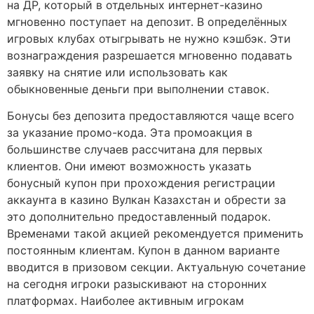
на ДР, который в отдельных интернет-казино
мгновенно поступает на депозит. В определённых
игровых клубах отыгрывать не нужно кэшбэк. Эти
вознаграждения разрешается мгновенно подавать
заявку на снятие или использовать как
обыкновенные деньги при выполнении ставок.
Бонусы без депозита предоставляются чаще всего
за указание промо-кода. Эта промоакция в
большинстве случаев рассчитана для первых
клиентов. Они имеют возможность указать
бонусный купон при прохождения регистрации
аккаунта в казино Вулкан Казахстан и обрести за
это дополнительно предоставленный подарок.
Временами такой акцией рекомендуется применить
постоянным клиентам. Купон в данном варианте
вводится в призовом секции. Актуальную сочетание
на сегодня игроки разыскивают на сторонних
платформах. Наиболее активным игрокам