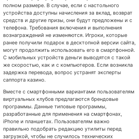
полном размере. В случае, если с настольного
устройства доступны начисления за вклад, возврат
средств и другие призы, они будут предложены и с
телефона. Требования включения и выполнения
вознаграждений не изменяются. Игроки, которые
ранее получили подарок в десктопной версии сайта,
могут продолжить использовать его в смартфонной.
С мобильных устройств деньги выводятся с такой
же скоростью, как и с компьютеров. Если возникла
задержка перевода, вопрос устранят эксперты
саппорта казино.
Вместе с смартфонными вариантами пользователям
виртуальных клубов предлагаются брендовые
программы. Данные типовые программы,
разработанные для применения на смартфонах,
iPhone и планшетах. Пользователям важно
правильно подобрать редакцию утилиты перед
загрузкой, чтобы не случилось технических