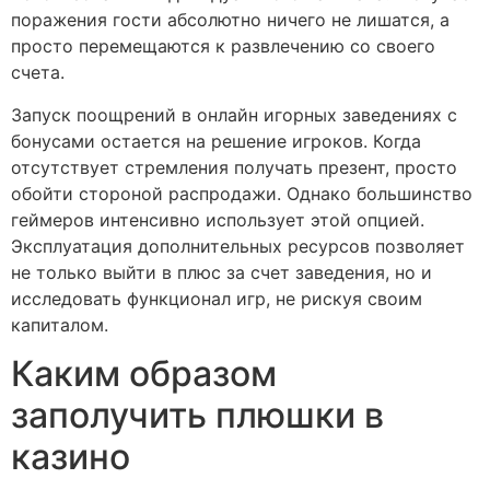
поражения гости абсолютно ничего не лишатся, а
просто перемещаются к развлечению со своего
счета.
Запуск поощрений в онлайн игорных заведениях с
бонусами остается на решение игроков. Когда
отсутствует стремления получать презент, просто
обойти стороной распродажи. Однако большинство
геймеров интенсивно использует этой опцией.
Эксплуатация дополнительных ресурсов позволяет
не только выйти в плюс за счет заведения, но и
исследовать функционал игр, не рискуя своим
капиталом.
Каким образом
заполучить плюшки в
казино