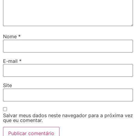
Nome
*
E-mail
*
Site
Salvar meus dados neste navegador para a próxima vez
que eu comentar.