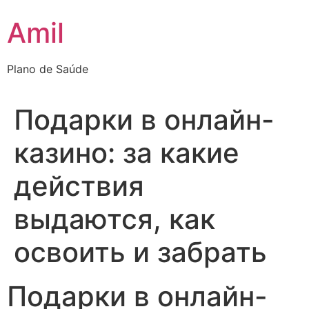
Ir
Amil
para
o
conteúdo
Plano de Saúde
Подарки в онлайн-
казино: за какие
действия
выдаются, как
освоить и забрать
Подарки в онлайн-