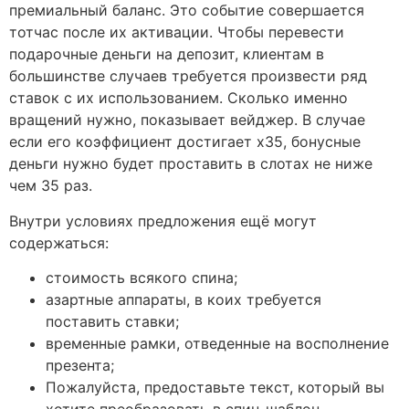
премиальный баланс. Это событие совершается
тотчас после их активации. Чтобы перевести
подарочные деньги на депозит, клиентам в
большинстве случаев требуется произвести ряд
ставок с их использованием. Сколько именно
вращений нужно, показывает вейджер. В случае
если его коэффициент достигает х35, бонусные
деньги нужно будет проставить в слотах не ниже
чем 35 раз.
Внутри условиях предложения ещё могут
содержаться:
стоимость всякого спина;
азартные аппараты, в коих требуется
поставить ставки;
временные рамки, отведенные на восполнение
презента;
Пожалуйста, предоставьте текст, который вы
хотите преобразовать в спин-шаблон.