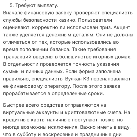
Требуют выплату.
Вначале финансовую заявку проверяют специалисты
службы безопасности казино. Пользователи
оценивают, корректно ли использован приз. Акцент
также уделяется денежным деталям. Они не должны
отличаться от тех, которые использовались во
время пополнении баланса. Такие требования
транзакций введены в большинстве игорных домах.
В отдельности проверяется точность указания
суммы и личных данных. Если форма заполнена
правильно, специалисты Вулкан КЗ перенаправляют
ее финансовому оператору. После этого заявка
прорабатывается в определенные сроки.
Быстрее всего средства отправляются на
виртуальные аккаунты и криптовалютные счета. На
кредитные карты наличные поступают позже, но
иногда возможны исключения. Важно иметь в виду,
что в субботу и воскресенье и праздничные дни