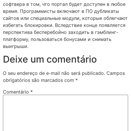
софтвера в том, что портал будет доступен в любое
время. Программисты включают в ПО дубликаты
сайтов или специальные модули, которые облегчают
избегать блокировки. Вследствие конце появляется
перспектива бесперебойно заходить в гэмблинг-
платформу, пользоваться бонусами и снимать
выигрыши.
Deixe um comentário
O seu endereço de e-mail não será publicado.
Campos
obrigatórios são marcados com
*
Comentário
*