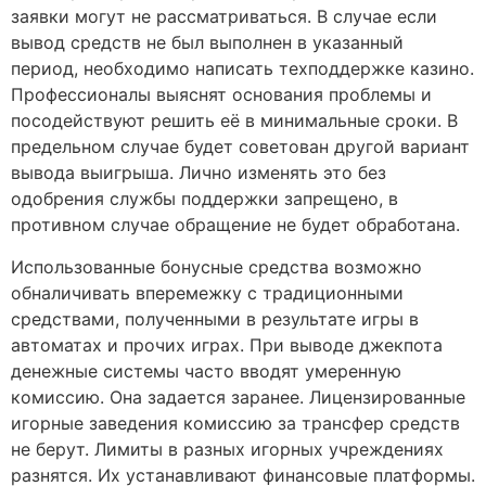
заявки могут не рассматриваться. В случае если
вывод средств не был выполнен в указанный
период, необходимо написать техподдержке казино.
Профессионалы выяснят основания проблемы и
посодействуют решить её в минимальные сроки. В
предельном случае будет советован другой вариант
вывода выигрыша. Лично изменять это без
одобрения службы поддержки запрещено, в
противном случае обращение не будет обработана.
Использованные бонусные средства возможно
обналичивать вперемежку с традиционными
средствами, полученными в результате игры в
автоматах и прочих играх. При выводе джекпота
денежные системы часто вводят умеренную
комиссию. Она задается заранее. Лицензированные
игорные заведения комиссию за трансфер средств
не берут. Лимиты в разных игорных учреждениях
разнятся. Их устанавливают финансовые платформы.