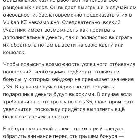
рандомных чисел. Он выдает выигрыши в случайном
очередности. Заблаговременно предсказать этих в
Vulkan KZ невозможно. Следовательно, всякий
участник имеет возможность как проиграть
дополнительные деньги, так и полностью выиграть
их обратно, а потом вывести на свою карту или
кошелек.
Чтобы повысить возможность успешного отбивания
поощрений, необходимо подбирать только те
бонусы, у которых вейджер не превышает значение
х35. В данном случае вероятности получить
подарочные деньги будут высокими. В случае если
требование по отыгрышу выше х35, шанс проиграть
увеличится, поскольку придётся выполнять ещё
больше ставочек в слотах.
Ещё один ключевой аспект, на который следует
обратить внимание перед отыгрышем бонуса —