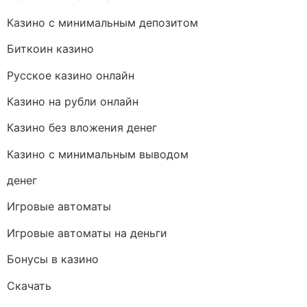
Казино с минимальным депозитом
Биткоин казино
Русское казино онлайн
Казино на рубли онлайн
Казино без вложения денег
Казино с минимальным выводом
денег
Игровые автоматы
Игровые автоматы на деньги
Бонусы в казино
Скачать