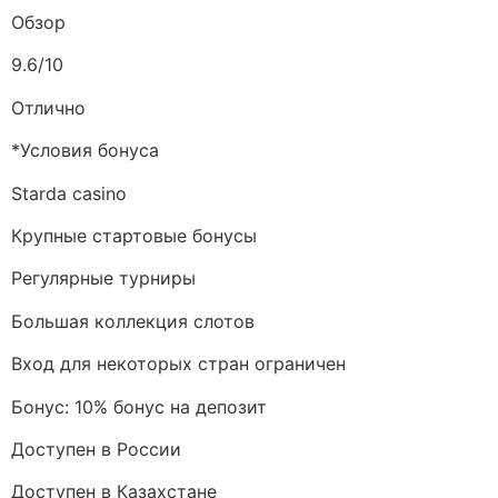
Обзор
9.6/10
Отлично
*Условия бонуса
Starda casino
Крупные стартовые бонусы
Регулярные турниры
Большая коллекция слотов
Вход для некоторых стран ограничен
Бонус: 10% бонус на депозит
Доступен в России
Доступен в Казахстане