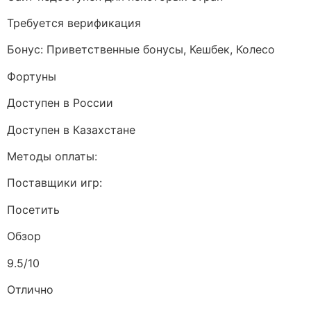
Требуется верификация
Бонус: Приветственные бонусы, Кешбек, Колесо
Фортуны
Доступен в России
Доступен в Казахстане
Методы оплаты:
Поставщики игр:
Посетить
Обзор
9.5/10
Отлично