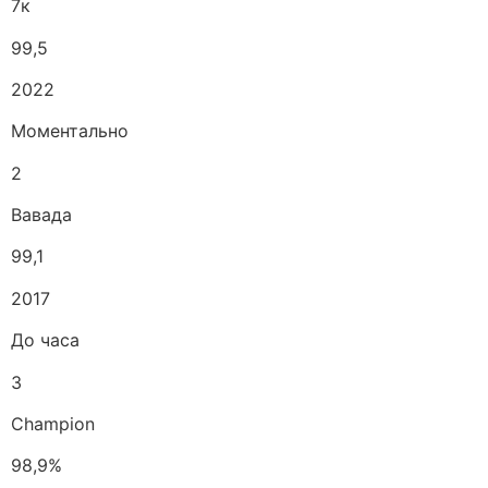
7к
99,5
2022
Моментально
2
Вавада
99,1
2017
До часа
3
Champion
98,9%