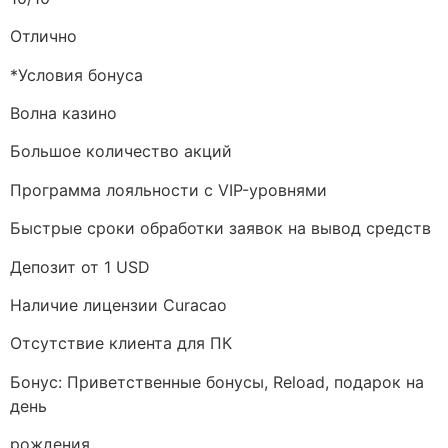
Отлично
*Условия бонуса
Волна казино
Большое количество акций
Программа лояльности с VIP-уровнями
Быстрые сроки обработки заявок на вывод средств
Депозит от 1 USD
Наличие лицензии Curacao
Отсутствие клиента для ПК
Бонус: Приветственные бонусы, Reload, подарок на
день
рождения