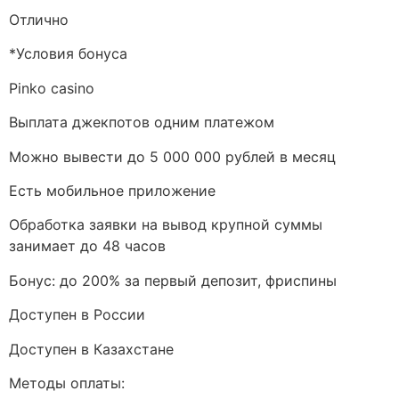
Отлично
*Условия бонуса
Pinko casino
Выплата джекпотов одним платежом
Можно вывести до 5 000 000 рублей в месяц
Есть мобильное приложение
Обработка заявки на вывод крупной суммы
занимает до 48 часов
Бонус: до 200% за первый депозит, фриспины
Доступен в России
Доступен в Казахстане
Методы оплаты: