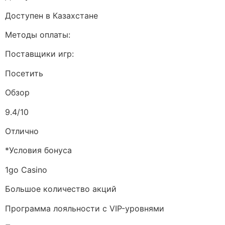
Доступен в Казахстане
Методы оплаты:
Поставщики игр:
Посетить
Обзор
9.4/10
Отлично
*Условия бонуса
1go Casino
Большое количество акций
Программа лояльности с VIP-уровнями