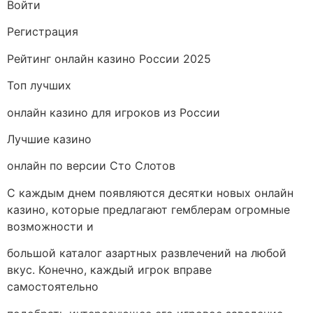
Войти
Регистрация
Рейтинг онлайн казино России 2025
Топ лучших
онлайн казино для игроков из России
Лучшие казино
онлайн по версии Сто Слотов
С каждым днем появляются десятки новых онлайн
казино, которые предлагают гемблерам огромные
возможности и
большой каталог азартных развлечений на любой
вкус. Конечно, каждый игрок вправе
самостоятельно