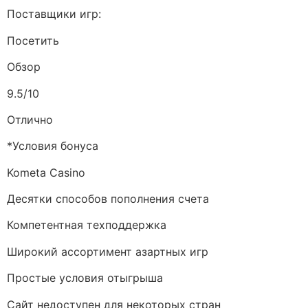
Поставщики игр:
Посетить
Обзор
9.5/10
Отлично
*Условия бонуса
Kometa Casino
Десятки способов пополнения счета
Компетентная техподдержка
Широкий ассортимент азартных игр
Простые условия отыгрыша
Сайт недоступен для некоторых стран