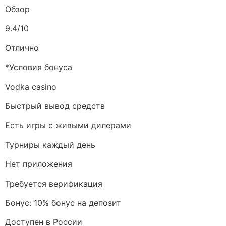
Обзор
9.4/10
Отлично
*Условия бонуса
Vodka casino
Быстрый вывод средств
Есть игры с живыми дилерами
Турниры каждый день
Нет приложения
Требуется верификация
Бонус: 10% бонус на депозит
Доступен в России