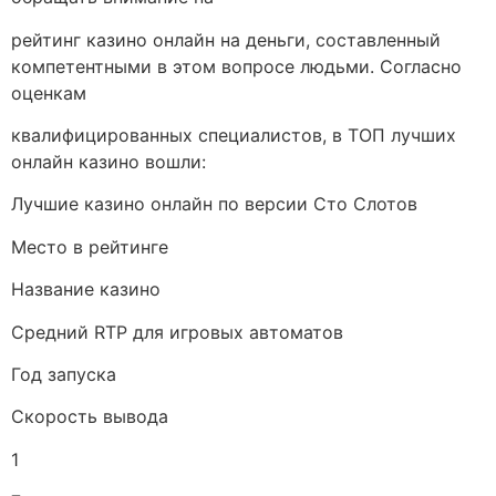
рейтинг казино онлайн на деньги, составленный
компетентными в этом вопросе людьми. Согласно
оценкам
квалифицированных специалистов, в ТОП лучших
онлайн казино вошли:
Лучшие казино онлайн по версии Сто Слотов
Место в рейтинге
Название казино
Средний RTP для игровых автоматов
Год запуска
Скорость вывода
1