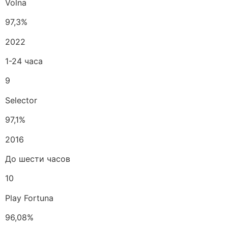
Volna
97,3%
2022
1-24 часа
9
Selector
97,1%
2016
До шести часов
10
Play Fortuna
96,08%