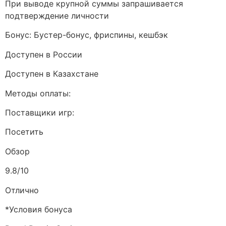
При выводе крупной суммы запрашивается
подтверждение личности
Бонус: Бустер-бонус, фриспины, кешбэк
Доступен в России
Доступен в Казахстане
Методы оплаты:
Поставщики игр:
Посетить
Обзор
9.8/10
Отлично
*Условия бонуса