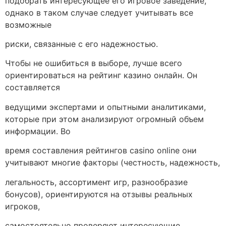
подобрать интересующее его игровое заведение,
однако в таком случае следует учитывать все
возможные
риски, связанные с его надежностью.
Чтобы не ошибиться в выборе, лучше всего
ориентироваться на рейтинг казино онлайн. Он
составляется
ведущими экспертами и опытными аналитиками,
которые при этом анализируют огромный объем
информации. Во
время составления рейтингов casino online они
учитывают многие факторы (честность, надежность,
легальность, ассортимент игр, разнообразие
бонусов), ориентируются на отзывы реальных
игроков,
самостоятельно проверяют интересующие