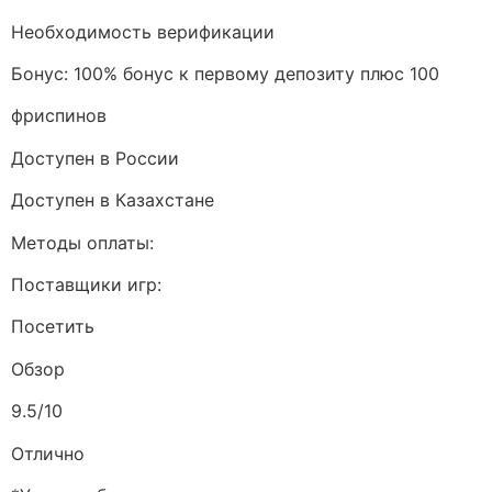
Необходимость верификации
Бонус: 100% бонус к первому депозиту плюс 100
фриспинов
Доступен в России
Доступен в Казахстане
Методы оплаты:
Поставщики игр:
Посетить
Обзор
9.5/10
Отлично